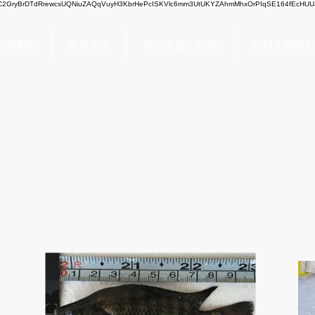
2GryBrDTdRrewcsUQNiuZAQqVuyH3KbrHePcISKVlc6mm3UtUKYZAhmMhxOrPIqSE164fEcHUUJ
快閃專區
食用魚苗
觀賞魚苗／蝦類
飼料 / 箱網 