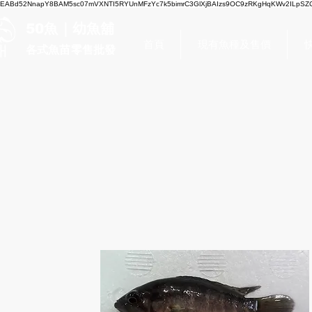
EABd52NnapY8BAM5sc07mVXNTI5RYUnMFzYc7k5bimrC3GlXjBAIzs9OC9zRKgHqKWv2ILpSZC
50魚｜幼魚舖
首頁
現有魚種及售價
各式魚苗零售批發