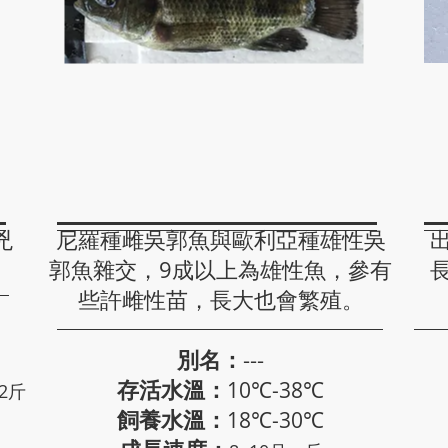
單性台灣鯛
兇
尼羅種雌吳郭魚與歐利亞種雄性吳
郭魚雜交，9成以上為雄性魚，參有
些許雌性苗，長大也會繁殖。
別名：
---
存活水溫：
10℃-38℃
2斤
飼養水溫：
18℃-30℃