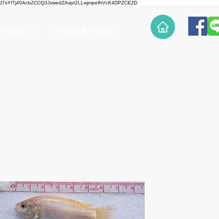
7sYITj40AcbZCCQ3JvwedZAspt2LLwjmpefhVcK4DPZCEZD
/ 其他服務
如何購買&購買須知