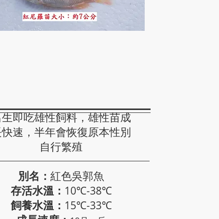
單性紅尼羅
出生即吃雄性飼料，雄性苗成
長快速，半年會恢復原本性別
自行繁殖
別名：
紅色吳郭魚
存活水溫：
10℃-38℃
飼養水溫：
15℃-33℃