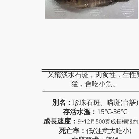
珍珠石斑
又稱淡水石斑，肉食性，生性
猛，會吃小魚。
別名：
珍珠石斑、喵斑(台語)
存活水溫：
15℃-36℃
成長速度：
9~12月500克​成長極限約
死亡率：
低(注意大吃小)