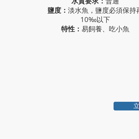
水質要求：
普通
鹽度：
淡水魚，鹽度必須保持
10‰以下
特性：
易飼養、吃小魚