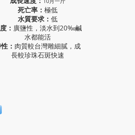
成長速度：
10月一斤
死亡率：
極低
水質要求：
低
度：
廣鹽性，淡水到20‰鹹
水都能活
特性：
​肉質較台灣雕細膩，
成
長較珍珠石斑快速