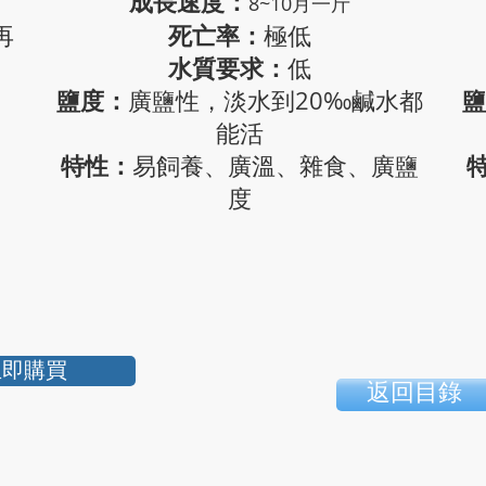
成長速度：
8~10月一斤
死亡率：
再
極低
水質要求：
低
鹽度：
鹽
廣鹽性，淡水到20‰鹹水都
能活
特性：
易飼養、廣溫、雜食、廣鹽
度
立即購買
返回目錄