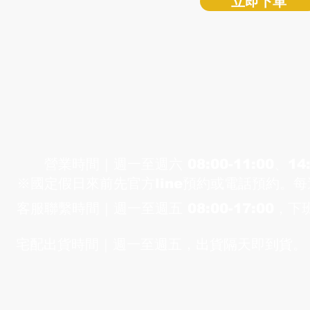
立即下單
漁場
營業時間｜​週一至週六 ​08:00-11:00、14:
※國定假日來前先官方line預約或電話預約。
客服聯繫時間｜​週一至週五 08:00-17:00，
宅配出貨時間｜週
一至週
五，出貨隔天即到貨。