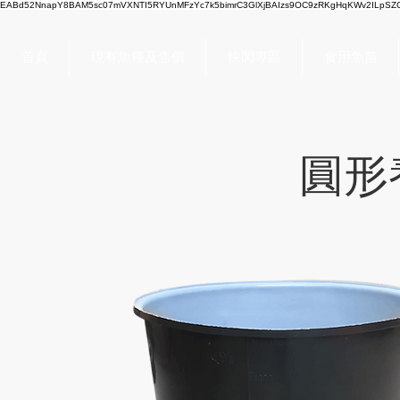
EABd52NnapY8BAM5sc07mVXNTI5RYUnMFzYc7k5bimrC3GlXjBAIzs9OC9zRKgHqKWv2ILpSZC
首頁
現有魚種及售價
快閃專區
食用魚苗
圓形