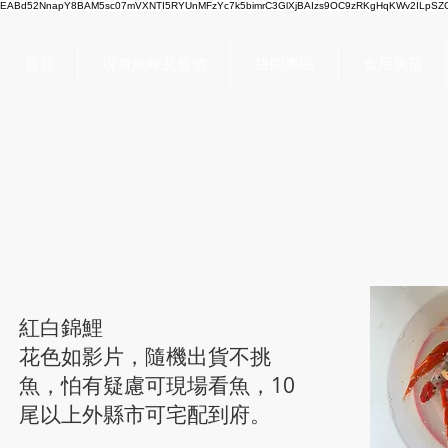
EABd52NnapY8BAM5sc07mVXNTI5RYUnMFzYc7k5bimrC3GlXjBAIzs9OC9zRKgHqKWv2ILpSZC
首頁
現有魚種及售價
快閃專區
食用魚苗
紅白錦鯉
紅白錦鯉
花色如影片，隨機出貨不挑
魚，怕有疑慮可現場看魚，10
尾以上外縣市可宅配到府。