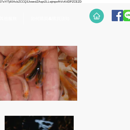
7sYITj40AcbZCCQ3JvwedZAspt2LLwjmpefhVcK4DPZCEZD
/ 其他服務
如何購買&購買須知