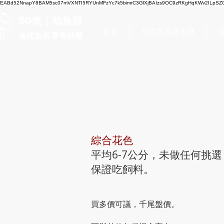
EABd52NnapY8BAM5sc07mVXNTI5RYUnMFzYc7k5bimrC3GlXjBAIzs9OC9zRKgHqKWv2ILpSZC
50魚｜幼魚舖
首頁
現有魚種及售價
各式魚苗零售批發
錦鯉
綜合花色
平均6-7公分，未做任何挑選
保證吃飼料。
買多價可議，千尾盤價。