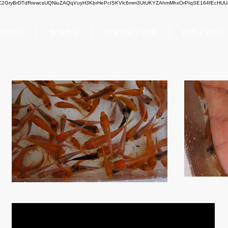
2GryBrDTdRrewcsUQNiuZAQqVuyH3KbrHePcISKVlc6mm3UtUKYZAhmMhxOrPIqSE164fEcHUUJ
快閃專區
食用魚苗
觀賞魚苗／蝦類
飼料 / 箱網 