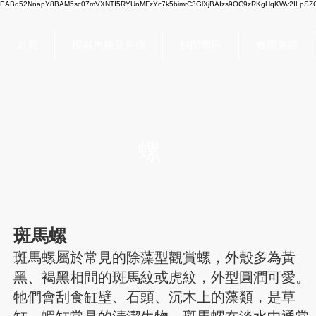
EABd52NnapY8BAM5sc07mVXNTI5RYUnMFzYc7k5bimrC3GlXjBAIzs9OC9zRKgHqKWv2ILpSZC
首頁
現有魚種及售價
快閃專區
食用魚苗
螺
斑馬螺
斑馬螺屬於常見的除藻型觀賞螺，外殼多為黃
黑、褐黑相間的斑馬紋或虎紋，外型圓潤可愛。
牠們會刮食缸壁、石頭、沉木上的藻類，是草