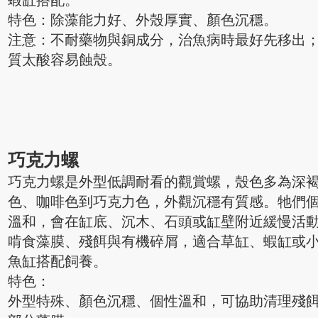
特色：除藻能力好、外殼厚實、顏色沉穩。
注意：不耐藥物與銅成分，治魚病時最好先移出
質太酸容易蝕殼。
巧克力螺
巧克力螺是外型低調耐看的觀賞螺，殼色多為深
色、咖啡色到巧克力色，外觀沉穩有質感。牠們
溫和，會在缸底、沉木、石頭或缸壁附近緩慢活
啃食藻膜、殘餌與有機碎屑，適合草缸、蝦缸或
魚缸搭配飼養。
特色：
外型特殊、顏色沉穩、個性溫和，可協助清理殘