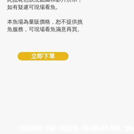
如有疑慮可現場看魚。
​本魚場為量販價格，恕不提供挑
魚服務，可現場看魚滿意再買。
立即下單
漁場
營業時間｜​週一至週六 ​08:00-11:00、14: