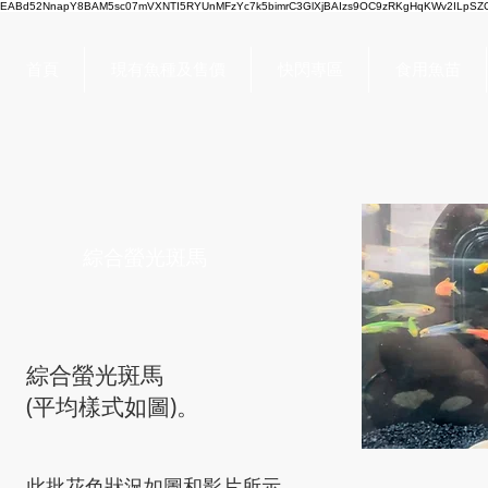
EABd52NnapY8BAM5sc07mVXNTI5RYUnMFzYc7k5bimrC3GlXjBAIzs9OC9zRKgHqKWv2ILpSZC
首頁
現有魚種及售價
快閃專區
食用魚苗
綜合螢光斑馬
綜合螢光斑馬
(平均樣式如圖)。
此批花色狀況如圖和影片所示，