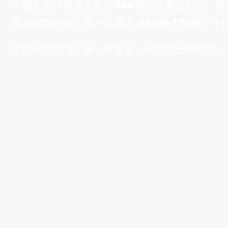
※國定假日來前先官方line預約或電話預約。
客服聯繫時間｜​週一至週五 08:00-17:00，
宅配出貨時間｜週
一至週
五，出貨隔天即到貨。